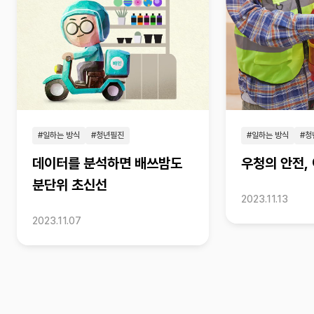
#일하는 방식
#청년필진
#일하는 방식
#청
데이터를 분석하면 배쓰밤도
우청의 안전,
분단위 초신선
2023.11.13
2023.11.07