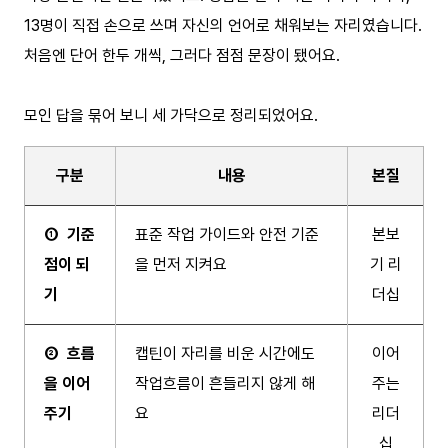
13명이 직접 손으로 쓰며 자신의 언어로 채워보는 자리였습니다.
처음엔 단어 한두 개씩, 그러다 점점 문장이 됐어요.
모인 답을 묶어 보니 세 가닥으로 정리되었어요.
구분
내용
본질
① 기준
표준 작업 가이드와 안전 기준
본보
점이 되
을 먼저 지켜요
기 리
기
더십
② 흐름
캡틴이 자리를 비운 시간에도
이어
을 이어
작업흐름이 흔들리지 않게 해
주는
주기
요
리더
십