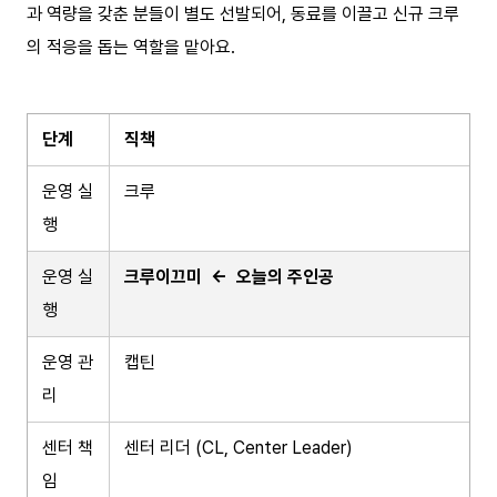
과 역량을 갖춘 분들이 별도 선발되어, 동료를 이끌고 신규 크루
의 적응을 돕는 역할을 맡아요.
단계
직책
운영 실
크루
행
운영 실
크루이끄미 ← 오늘의 주인공
행
운영 관
캡틴
리
센터 책
센터 리더 (CL, Center Leader)
임