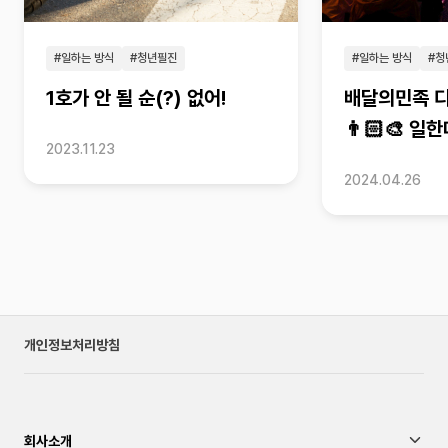
#일하는 방식
#청년필진
#일하는 방식
#청
1호가 안 될 순(?) 없어!
배달의민족 
👨🏻‍🎨 일한
2023.11.23
Adobe)
2024.04.26
개인정보처리방침
회사소개