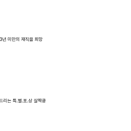
3년 미만의 재직을 희망
리는 특.별.포.상 살짝쿵