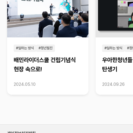
#일하는 방식
#청년필진
#일하는 방식
#청
배민라이더스쿨 건립기념식
우아한청년들
현장 속으로!
탄생기
2024.05.10
2024.09.26