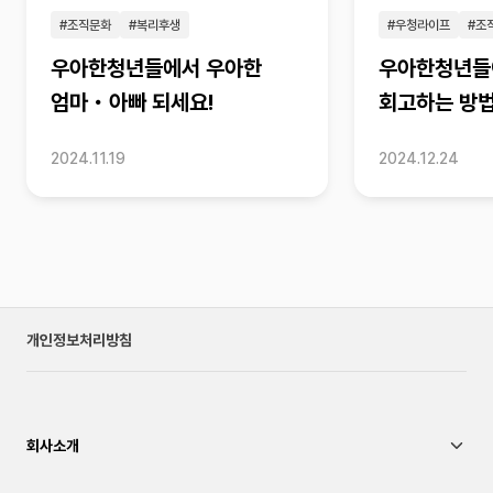
#조직문화
#복리후생
#우청라이프
#조
우아한청년들에서 우아한
우아한청년들이
엄마・아빠 되세요!
회고하는 방
2024.11.19
2024.12.24
개인정보처리방침
회사소개