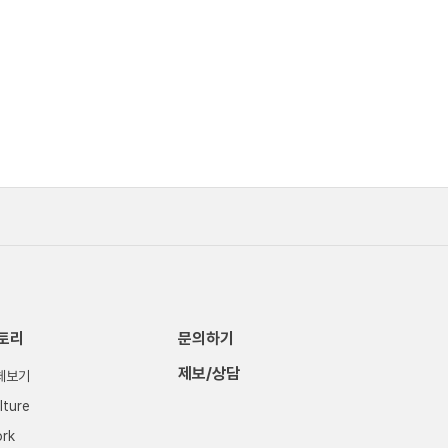
토리
문의하기
제보/상담
체보기
lture
rk