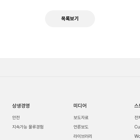
목록보기
상생경영
미디어
스
안전
보도자료
전
지속가능 물류경험
언론보도
Cu
라이브러리
Wo