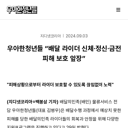
우아한청년들
메
지디넷코리아
2024.09.03
우아한청년들 “배달 라이더 신체·정신·금전
피해 보호 앞장”
"피해상황으로부터 라이더 보호할 수 있도록 끊임없이 노력"
(지디넷코리아=백봉삼 기자)
배달의민족(배민) 물류서비스 전
담 우아한청년들(대표 김병우)은 배달수행 과정에서 예상치 못한
피해를 당한 배달의민족 라이더들의 회복과 안정을 위해 다양한
지원프로그램을 진행하고 있다고 29일 밝혔다.