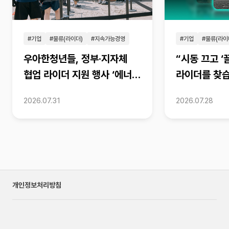
#기업
#물류(라이더)
#지속가능경영
#기업
#물류(라이
우아한청년들, 정부·지자체
“시동 끄고 ‘
협업 라이더 지원 행사 ‘에너지
라이더를 찾
충전트럭’ 성료
우아한청년들,
2026.07.31
2026.07.28
라이더 제보 
개인정보처리방침