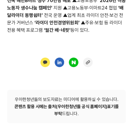
전국 배민B마트 생수 70만병 배포
▲고용노동부
‘2026년 이동
노동자 생수나눔 캠페인’
지원 ▲고용노동부·이마트24 협업
‘배
달라이더 동행쉼터’
전국 운영 ▲업계 최초 라이더 안전·보건 전
문가 거버넌스
‘라이더 안전경영위원회’
▲주유·보험 등 라이더
전용 혜택 프로그램
‘월간 배-네핏’
등이 있다.
우아한청년들의 보도자료는 미디어에 활용하실 수 있습니다.
콘텐츠 활용 시에는 출처(우아한청년들 공식 홈페이지)표기를
부탁
드립니다.